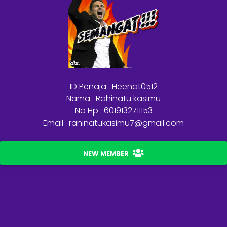
ID Penaja : Heenat0512
Nama : Rahinatu kasimu
No Hp : 6019132711153
Email : rahinatukasimu7@gmail.com
NEW MEMBER