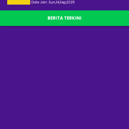
DATOK AINUL
Date Join: Sun,14,Sep,2025
BERITA TERKINI
DATOK AINUL
Date Join: Sun,14,Sep,2025
DATOK AINUL
Date Join: Sun,14,Sep,2025
Raja Mohd Farid Bin Raja Ismail
Date Join: Thu,11,Sep,2025
RUSMAH BINTI BAHARUDIN
Date Join: Wed,27,Aug,2025
RUSMAH BINTI BAHARUDIN
Date Join: Wed,27,Aug,2025
RUSMAH BINTI BAHARUDIN